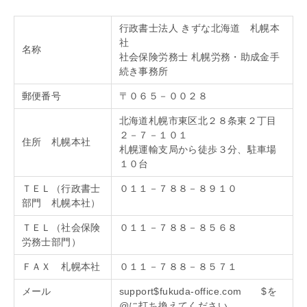
行政書士法人 きずな北海道 札幌本
社
名称
社会保険労務士 札幌労務・助成金手
続き事務所
郵便番号
〒０６５－００２８
北海道札幌市東区北２８条東２丁目
２－７－１０１
住所 札幌本社
札幌運輸支局から徒歩３分、駐車場
１０台
ＴＥＬ（行政書士
０１１－７８８－８９１０
部門 札幌本社）
ＴＥＬ（社会保険
０１１－７８８－８５６８
労務士部門）
ＦＡＸ 札幌本社
０１１－７８８－８５７１
メール
support$fukuda-office.com $を
@に打ち換えてください