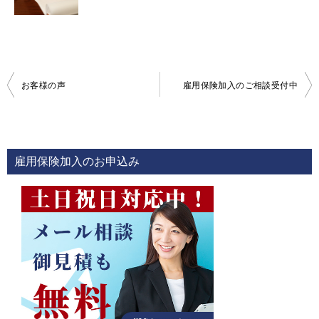
投
お客様の声
雇用保険加入のご相談受付中
稿
ナ
ビ
雇用保険加入のお申込み
ゲ
ー
シ
ョ
ン